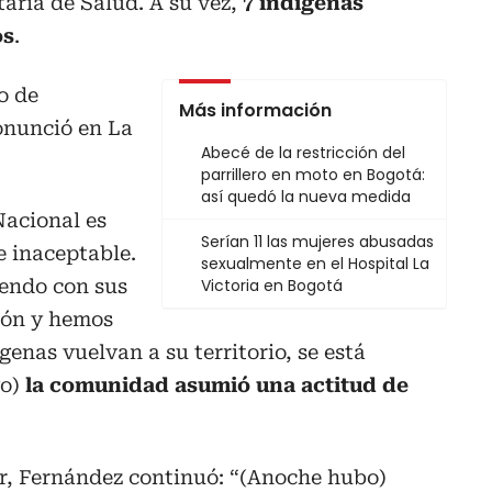
taría de Salud. A su vez,
7 indígenas
os
.
o de
Más información
onunció en La
Abecé de la restricción del
parrillero en moto en Bogotá:
así quedó la nueva medida
Nacional es
Serían 11 las mujeres abusadas
 inaceptable.
sexualmente en el Hospital La
iendo con sus
Victoria en Bogotá
ión y hemos
enas vuelvan a su territorio, se está
o)
la comunidad asumió una actitud de
er, Fernández continuó: “(Anoche hubo)