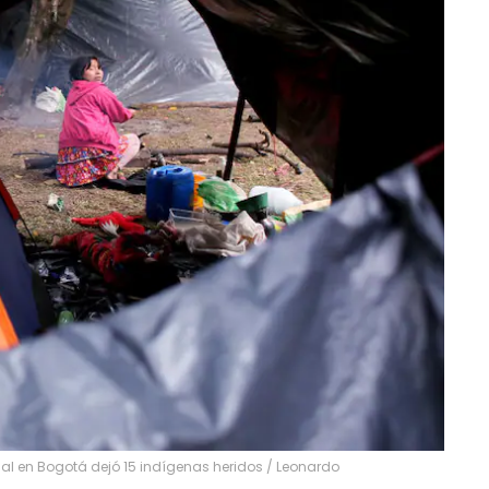
al en Bogotá dejó 15 indígenas heridos
/
Leonardo