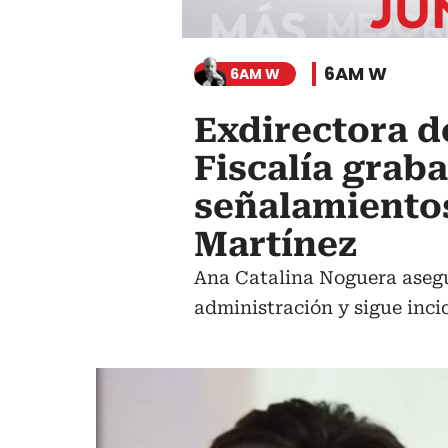
6AM W
6AM W
Exdirectora d
Fiscalía grab
señalamiento
Martínez
Ana Catalina Noguera asegu
administración y sigue inci