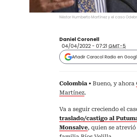
Néstor Humberto Martínez y el caso Odeb
Daniel Coronell
04/04/2022 - 07:21
GMT-5
Añadir Caracol Radio en Goog
Colombia
Bueno, y ahora
Martínez
.
Va a seguir creciendo el cas
traslado/castigo al Putuma
Monsalve
, quien se atrevi
familia Ríos Velilla.