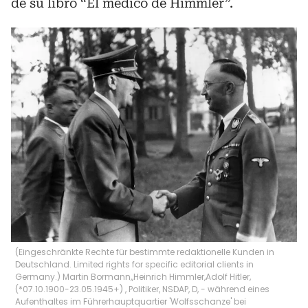
de su libro “El médico de Himmler”.
(Eingeschränkte Rechte für bestimmte redaktionelle Kunden in
Deutschland. Limited rights for specific editorial clients in
Germany.) Martin Bormann,,Heinrich Himmler,Adolf Hitler,
(*07.10.1900-23.05.1945+) , Politiker, NSDAP, D, - während eines
Aufenthaltes im Führerhauptquartier 'Wolfsschanze' bei