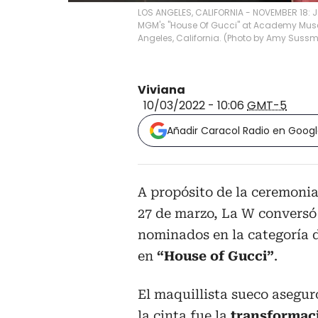
LOS ANGELES, CALIFORNIA - NOVEMBER 18: J
MGM's "House Of Gucci" at Academy Museu
Angeles, California. (Photo by Amy Sus
Viviana
10/03/2022 - 10:06
GMT-5
Añadir Caracol Radio en Goog
A propósito de la ceremonia
27 de marzo, La W conversó
nominados en la categoría d
en
“House of Gucci”
.
El maquillista sueco asegur
la cinta fue la
transformaci