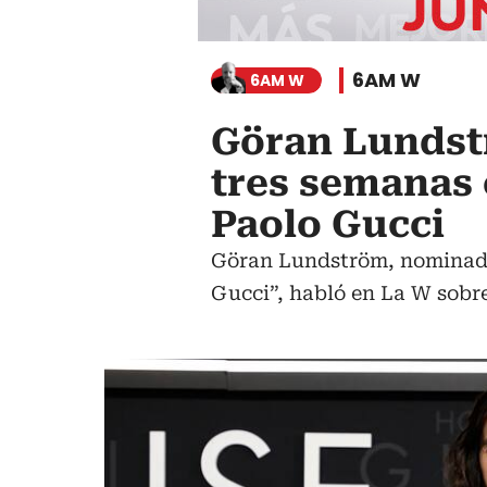
6AM W
6AM W
Göran Lundst
tres semanas 
Paolo Gucci
Göran Lundström, nominado a
Gucci”, habló en La W sobre 