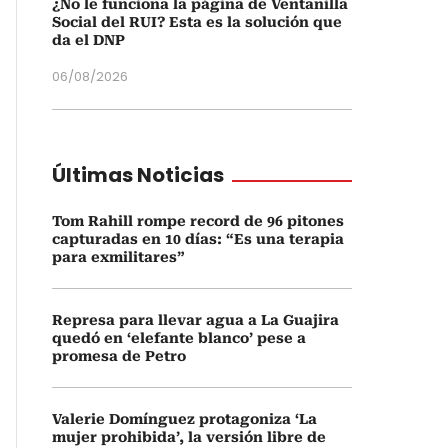
¿No le funciona la página de Ventanilla
Social del RUI? Esta es la solución que
da el DNP
06/08/2026
Últimas Noticias
Tom Rahill rompe record de 96 pitones
capturadas en 10 días: “Es una terapia
para exmilitares”
Represa para llevar agua a La Guajira
quedó en ‘elefante blanco’ pese a
promesa de Petro
Valerie Domínguez protagoniza ‘La
mujer prohibida’, la versión libre de