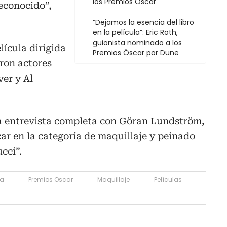
los Premios Óscar
econocido”,
“Dejamos la esencia del libro
en la película”: Eric Roth,
guionista nominado a los
lícula dirigida
Premios Óscar por Dune
aron actores
er y Al
a entrevista completa con Göran Lundström,
r en la categoría de maquillaje y peinado
cci”.
a
Premios Oscar
Maquillaje
Películas