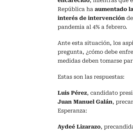
encarecido
, mientras que e
República ha
aumentado la
interés de intervención
de
pandemia al 4% a febrero.
Ante esta situación, los asp
pregunta, ¿cómo debe enfre
medidas deben tomarse para
Estas son las respuestas:
Luis Pérez
, candidato pres
Juan Manuel Galán
, preca
Esperanza:
Aydeé Lizarazo
, precandid