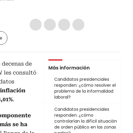
le
e decenas de
Más información
W les consultó
Candidatos presidenciales
idatos
responden: ¿cómo resolver el
 inflación
problema de la informalidad
laboral?
8,01%
.
Candidatos presidenciales
omponente
responden: ¿cómo
controlarían la difícil situación
 más se ha
de orden público en las zonas