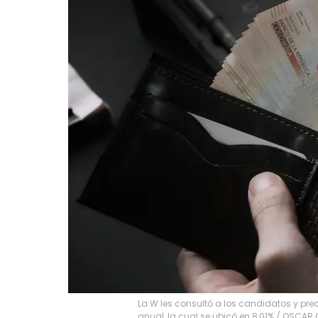
La W les consultó a los candidatos y pre
anual, la cual se ubicó en 8,01%
/
OSCAR 