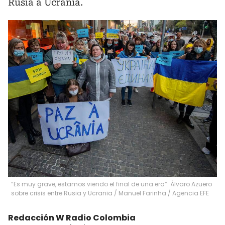
Rusia a Ucrania.
“Es muy grave, estamos viendo el final de una era”: Álvaro Azuero
sobre crisis entre Rusia y Ucrania
/
Manuel Farinha / Agencia EFE
Redacción W Radio Colombia