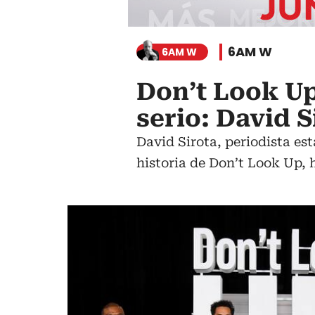
6AM W
6AM W
Don’t Look Up
serio: David 
David Sirota, periodista es
historia de Don’t Look Up, 