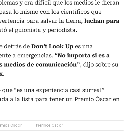
lemas y era difícil que los medios le dieran
pasa lo mismo con los científicos que
rtencia para salvar la tierra,
luchan para
lató el guionista y periodista.
e detrás de
Don’t Look Up
es una
rente a emergencias.
“No importa si es a
los medios de comunicación”
, dijo sobre su
x.
 que “es una experiencia casi surreal”
ada a la lista para tener un Premio Óscar en
emios Oscar
Premios Oscar