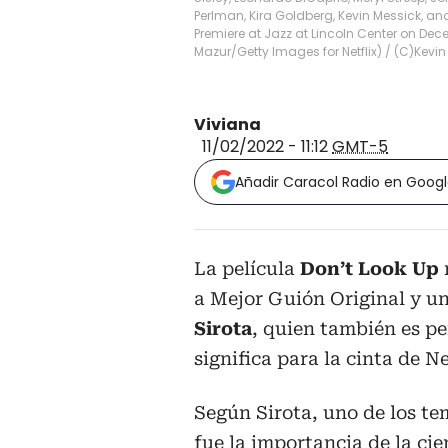
Perlman, Kira Goldberg, Kevin Messick, and
Premiere at Jazz at Lincoln Center on Dece
Mazur/Getty Images for Netflix)
/
(C)Kevin
Viviana
11/02/2022 - 11:12
GMT-5
Añadir Caracol Radio en Goog
La película
Don’t Look Up
a Mejor Guión Original y un
Sirota
, quien también es pe
significa para la cinta de Ne
Según Sirota, uno de los te
fue la importancia de la cie