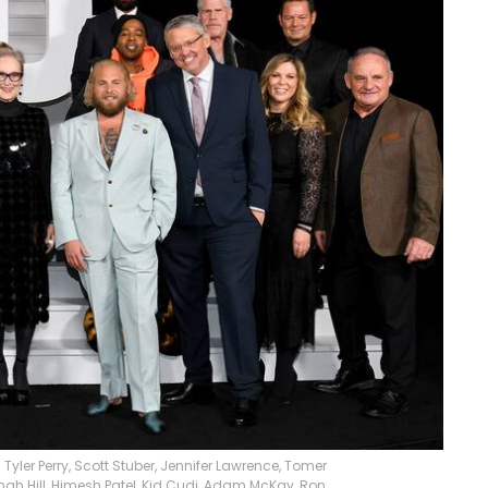
yler Perry, Scott Stuber, Jennifer Lawrence, Tomer
onah Hill, Himesh Patel, Kid Cudi, Adam McKay, Ron