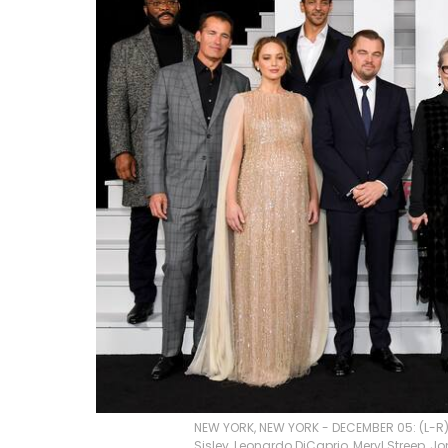
NEW YORK, NEW YORK - DECEMBER 05: (L-R) T
Sisley, Leonardo DiCaprio, Meryl Streep, J