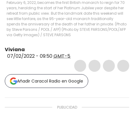
February 6, 2022, becomes the first British monarch to reign for 70
years, heralding the start of her Platinum Jubilee year despite her
retreat from public view. But the landmark date this weekend will
see little fanfare, as the 95-year-old monarch traditionally
spends the anniversary of the death of her father in private. (Photo
by Steve Parsons / POOL / AFP) (Photo by STEVE PARSONS/POOL/AFP
via Getty Images)
/
STEVE PARSONS
Viviana
07/02/2022 - 09:50
GMT-5
Añadir Caracol Radio en Google