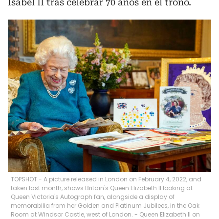
Isabel II tras celebrar 70 años en el trono.
TOPSHOT - A picture released in London on February 4, 2022, and
taken last month, shows Britain's Queen Elizabeth II looking at
Queen Victoria's Autograph fan, alongside a display of
memorabilia from her Golden and Platinum Jubilees, in the Oak
Room at Windsor Castle, west of London. - Queen Elizabeth II on