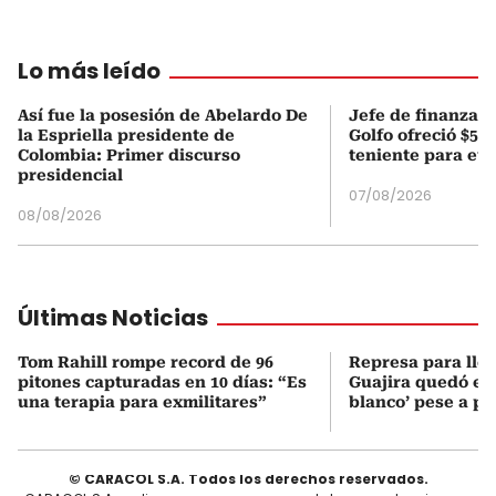
Lo más leído
Así fue la posesión de Abelardo De
Jefe de finanzas 
la Espriella presidente de
Golfo ofreció $50
Colombia: Primer discurso
teniente para evi
presidencial
07/08/2026
08/08/2026
Últimas Noticias
Tom Rahill rompe record de 96
Represa para lle
pitones capturadas en 10 días: “Es
Guajira quedó en 
una terapia para exmilitares”
blanco’ pese a p
© CARACOL S.A. Todos los derechos reservados.