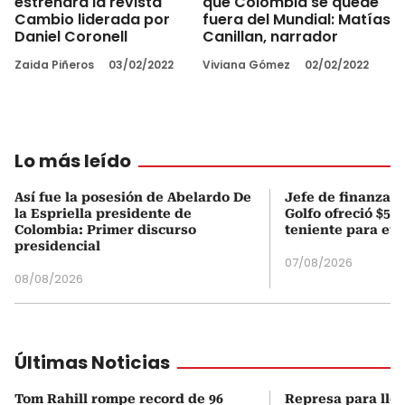
estrenará la revista
que Colombia se quede
Cambio liderada por
fuera del Mundial: Matías
Daniel Coronell
Canillan, narrador
Zaida Piñeros
03/02/2022
Viviana Gómez
02/02/2022
Lo más leído
Así fue la posesión de Abelardo De
Jefe de finanzas 
la Espriella presidente de
Golfo ofreció $50
Colombia: Primer discurso
teniente para evi
presidencial
07/08/2026
08/08/2026
Últimas Noticias
Tom Rahill rompe record de 96
Represa para lle