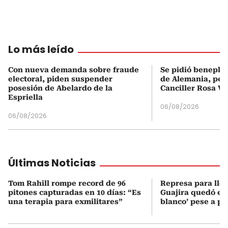
Lo más leído
Con nueva demanda sobre fraude
Se pidió beneplá
electoral, piden suspender
de Alemania, pero
posesión de Abelardo de la
Canciller Rosa Vi
Espriella
06/08/2026
06/08/2026
Últimas Noticias
Tom Rahill rompe record de 96
Represa para lle
pitones capturadas en 10 días: “Es
Guajira quedó en 
una terapia para exmilitares”
blanco’ pese a p