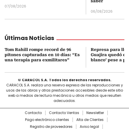
saber
07/08/2026
06/08/2026
Últimas Noticias
Tom Rahill rompe record de 96
Represa para lle
pitones capturadas en 10 días: “Es
Guajira quedó en 
una terapia para exmilitares”
blanco’ pese a p
© CARACOL S.A. Todos los derechos reservados.
CARACOL S.A. realiza una reserva expresa de las reproducciones y
usos de las obras y otras prestaciones accesibles desde este sitio
web a medios de lectura mecánica u otros medios que resulten
adecuados.
Contacto
Contacto Ventas
Newsletter
Pago electrónico clientes
Alta de Clientes
Registro de proveedores
Aviso legal