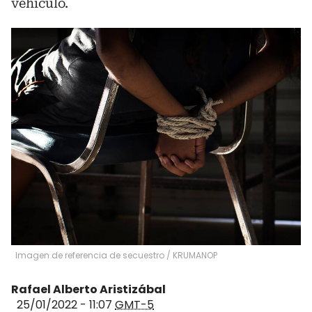
vehículo.
Imagen de referencia de secuestro
/
KRUMANOP
Rafael Alberto Aristizábal
25/01/2022 - 11:07
GMT-5