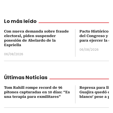
Lo más leído
Con nueva demanda sobre fraude
Pacto Histórico d
electoral, piden suspender
del Congreso y e
posesión de Abelardo de la
para ejercer la o
Espriella
06/08/2026
06/08/2026
Últimas Noticias
Tom Rahill rompe record de 96
Represa para lle
pitones capturadas en 10 días: “Es
Guajira quedó en 
una terapia para exmilitares”
blanco’ pese a p