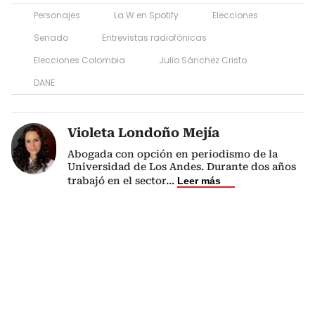
Personajes
La W en Spotify
Elecciones
Senado
Entrevistas radiofónicas
Elecciones Colombia
Julio Sánchez Cristo
DANE
Violeta Londoño Mejía
Abogada con opción en periodismo de la
Universidad de Los Andes. Durante dos años
trabajó en el sector
...
Leer más