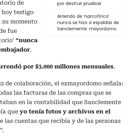
atorio de
por destruir pruebas
 hoy testigo
Arriendo de ‘narcofinca’
en su momento
nunca se hizo a espaldas de
Sanclemente: mayordomo
de fue
torio’
“nunca
xembajador
.
 arrendó por $3.000 millones mensuales
.
iz de colaboración, el exmayordomo señala:
todas las facturas de las compras que se
estaban en la contabilidad que Sanclemente
bía que
yo tenía fotos y archivos en el
de las cuentas que recibía y de las personas
”.