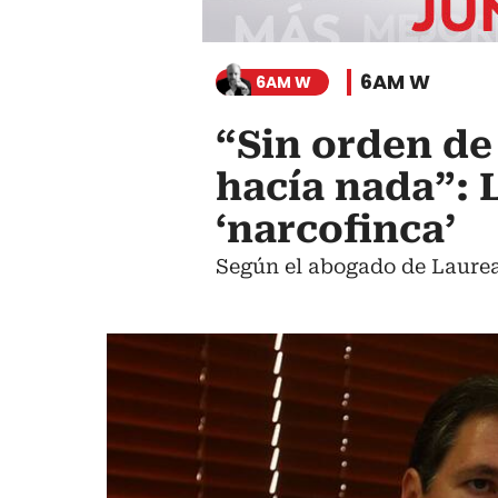
6AM W
6AM W
“Sin orden d
hacía nada”: 
‘narcofinca’
Según el abogado de Laurean