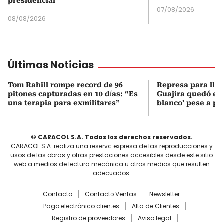
presidencial
07/08/2026
08/08/2026
Últimas Noticias
Tom Rahill rompe record de 96
Represa para lle
pitones capturadas en 10 días: “Es
Guajira quedó en 
una terapia para exmilitares”
blanco’ pese a p
© CARACOL S.A. Todos los derechos reservados.
CARACOL S.A. realiza una reserva expresa de las reproducciones y
usos de las obras y otras prestaciones accesibles desde este sitio
web a medios de lectura mecánica u otros medios que resulten
adecuados.
Contacto
Contacto Ventas
Newsletter
Pago electrónico clientes
Alta de Clientes
Registro de proveedores
Aviso legal