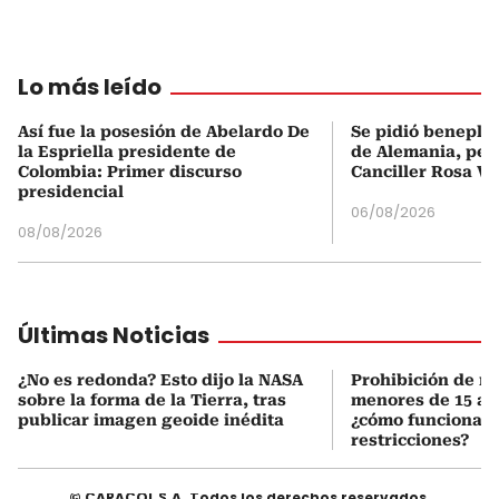
Lo más leído
Así fue la posesión de Abelardo De
Se pidió beneplá
la Espriella presidente de
de Alemania, pero
Colombia: Primer discurso
Canciller Rosa Vi
presidencial
06/08/2026
08/08/2026
Últimas Noticias
¿No es redonda? Esto dijo la NASA
Prohibición de re
sobre la forma de la Tierra, tras
menores de 15 añ
publicar imagen geoide inédita
¿cómo funcionan 
restricciones?
© CARACOL S.A. Todos los derechos reservados.