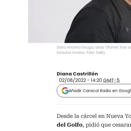
Dairo Antonio Úsuga, alias 'Otoniel', tras
Estados Unidos. Foto: Getty
Diana Castrillón
02/08/2022 - 14:20
GMT-5
Añadir Caracol Radio en Goog
Desde la cárcel en Nueva Yo
del Golfo
, pidió que cesara