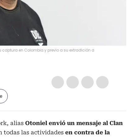
 su captura en Colombia y previo a su extradición a
le
rk, alias
Otoniel envió un mensaje al Clan
n todas las actividades
en contra de la