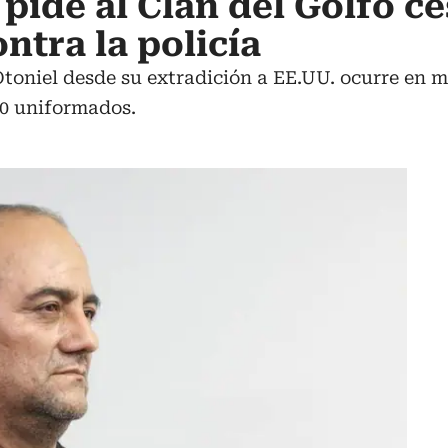
' pide al Clan del Golfo ce
ntra la policía
toniel desde su extradición a EE.UU. ocurre en m
30 uniformados.