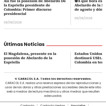
Así fue la posesión de Abelardo De
🔴A qué hora es l
la Espriella presidente de
Abelardo de la Es
Colombia: Primer discurso
de agosto y dónd
presidencial
06/08/2026
08/08/2026
Últimas Noticias
El Magdalena, presente en la
Estados Unidos a
posesión de Abelardo de la
destinará US$1.00
Espriella
Colombia en tema
© CARACOL S.A. Todos los derechos reservados.
CARACOL S.A. realiza una reserva expresa de las reproducciones y
usos de las obras y otras prestaciones accesibles desde este sitio
web a medios de lectura mecánica u otros medios que resulten
adecuados.
Contacto
Contacto Ventas
Newsletter