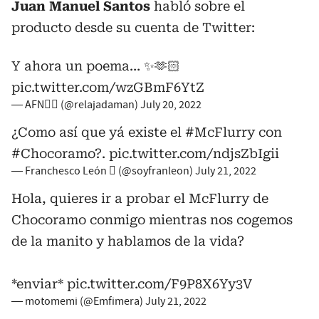
Juan Manuel Santos
habló sobre el
producto desde su cuenta de Twitter:
Y ahora un poema… ✨🫶🏻
pic.twitter.com/wzGBmF6YtZ
— AFN❤️‍🔥 (@relajadaman)
July 20, 2022
¿Como así que yá existe el
#McFlurry
con
#Chocoramo
?.
pic.twitter.com/ndjsZbIgii
— Franchesco León  (@soyfranleon)
July 21, 2022
Hola, quieres ir a probar el McFlurry de
Chocoramo conmigo mientras nos cogemos
de la manito y hablamos de la vida?
*enviar*
pic.twitter.com/F9P8X6Yy3V
— motomemi (@Emfimera)
July 21, 2022