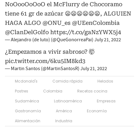
NoOooOoOoO el McFlurry de Chocoramo
tiene 61 gr de azúcar 😦😦😦😦😦😦, ALGUIEN
HAGA ALGO
@ONU_es
@UEenColombia
@ClanDelGolfo
https://t.co/gaNzYWX5j4
— Alejandro (de luto) (@QueGonorreaPai)
July 21, 2022
¿Empezamos a vivir sabroso? 🤯
pic.twitter.com/6ku5IM8kd3
— Martin Santos (@MartinSantosR)
July 21, 2022
Mcdonald's
Comida rápida
Helados
Postres
Colombia
Recetas cocina
Sudamérica
Latinoamérica
Empresas
Gastronomía
América
Economía
Alimentación
Industria