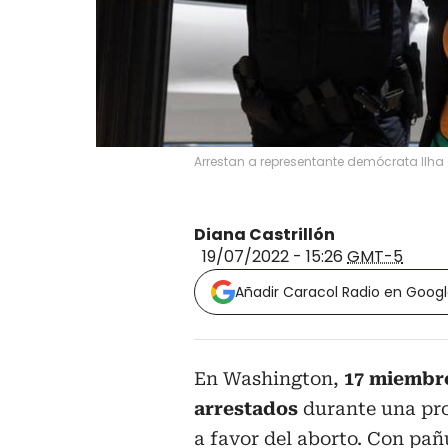
Arrestan a representante demócrata Ilha 
Diana Castrillón
19/07/2022 - 15:26
GMT-5
Añadir Caracol Radio en Goog
En Washington,
17 miembro
arrestados
durante una pro
a favor del aborto. Con pa