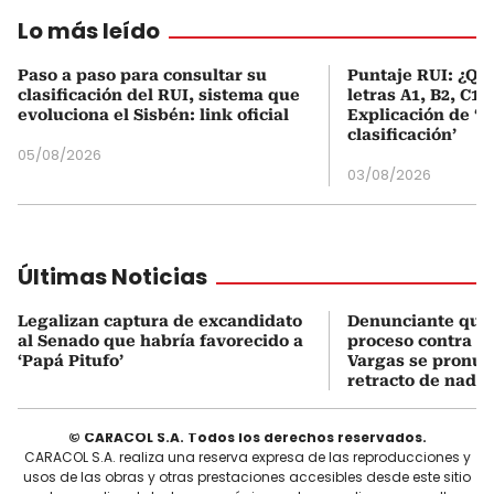
Lo más leído
Paso a paso para consultar su
Puntaje RUI: ¿Qué
clasificación del RUI, sistema que
letras A1, B2, C1 
evoluciona el Sisbén: link oficial
Explicación de ‘
clasificación’
05/08/2026
03/08/2026
Últimas Noticias
Legalizan captura de excandidato
Denunciante que 
al Senado que habría favorecido a
proceso contra J
‘Papá Pitufo’
Vargas se pronun
retracto de nada
© CARACOL S.A. Todos los derechos reservados.
CARACOL S.A. realiza una reserva expresa de las reproducciones y
usos de las obras y otras prestaciones accesibles desde este sitio