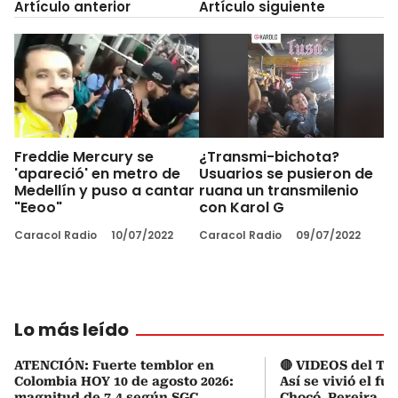
Artículo anterior
Artículo siguiente
Freddie Mercury se
¿Transmi-bichota?
'apareció' en metro de
Usuarios se pusieron de
Medellín y puso a cantar
ruana un transmilenio
"Eeoo"
con Karol G
Caracol Radio
10/07/2022
Caracol Radio
09/07/2022
Lo más leído
ATENCIÓN: Fuerte temblor en
🔴 VIDEOS del Te
Colombia HOY 10 de agosto 2026:
Así se vivió el fu
magnitud de 7.4 según SGC
Chocó, Pereira, C