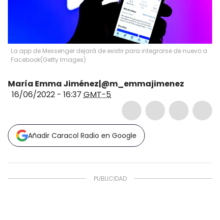
La app de Messenger dejará de existir para integrarse de nuevo a
Facebook
(
Getty Images
)
María Emma Jiménez|@m_emmajimenez
16/06/2022 - 16:37
GMT-5
Añadir Caracol Radio en Google