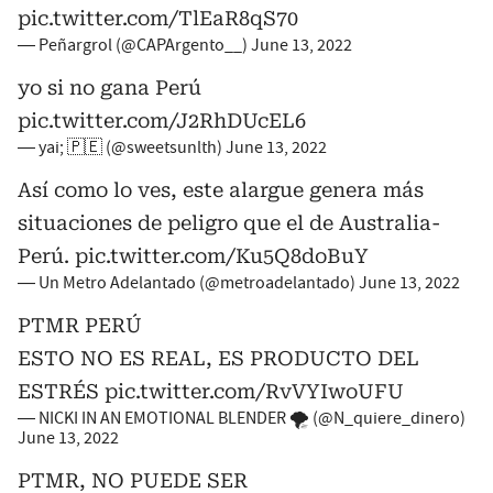
pic.twitter.com/TlEaR8qS70
— Peñargrol (@CAPArgento__)
June 13, 2022
yo si no gana Perú
pic.twitter.com/J2RhDUcEL6
— yai; 🇵🇪 (@sweetsunlth)
June 13, 2022
Así como lo ves, este alargue genera más
situaciones de peligro que el de Australia-
Perú.
pic.twitter.com/Ku5Q8doBuY
— Un Metro Adelantado (@metroadelantado)
June 13, 2022
PTMR PERÚ
ESTO NO ES REAL, ES PRODUCTO DEL
ESTRÉS
pic.twitter.com/RvVYIwoUFU
— NICKI IN AN EMOTIONAL BLENDER 🌪️ (@N_quiere_dinero)
June 13, 2022
PTMR, NO PUEDE SER