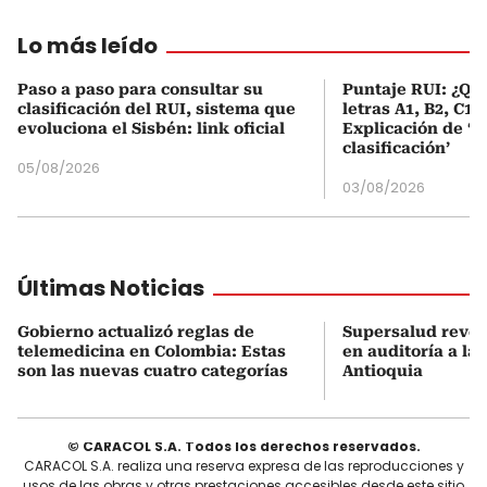
Lo más leído
Paso a paso para consultar su
Puntaje RUI: ¿Qué
clasificación del RUI, sistema que
letras A1, B2, C1 
evoluciona el Sisbén: link oficial
Explicación de ‘
clasificación’
05/08/2026
03/08/2026
Últimas Noticias
Gobierno actualizó reglas de
Supersalud revel
telemedicina en Colombia: Estas
en auditoría a la
son las nuevas cuatro categorías
Antioquia
© CARACOL S.A. Todos los derechos reservados.
CARACOL S.A. realiza una reserva expresa de las reproducciones y
usos de las obras y otras prestaciones accesibles desde este sitio