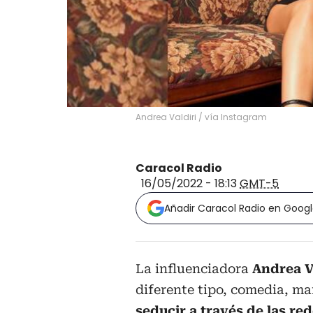
Andrea Valdiri
/
vía Instagram
Caracol Radio
16/05/2022 - 18:13
GMT-5
Añadir Caracol Radio en Goog
La influenciadora
Andrea V
diferente tipo, comedia, ma
seducir a través de las re