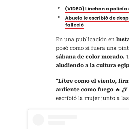
(VIDEO) Linchan a policía
Abuela le escribió de de
falleció
En una publicación en
Inst
posó como si fuera una pin
sábana de color
morado.
T
aludiendo a la cultura egip
"Libre como el viento, fir
ardiente como fuego 🔥
¿Y 
escribió la mujer junto a la