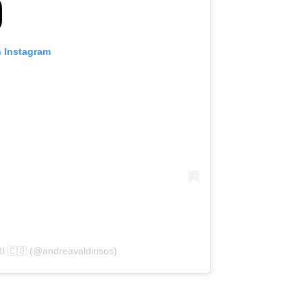
n Instagram
 🇨🇴 (@andreavaldirisos)