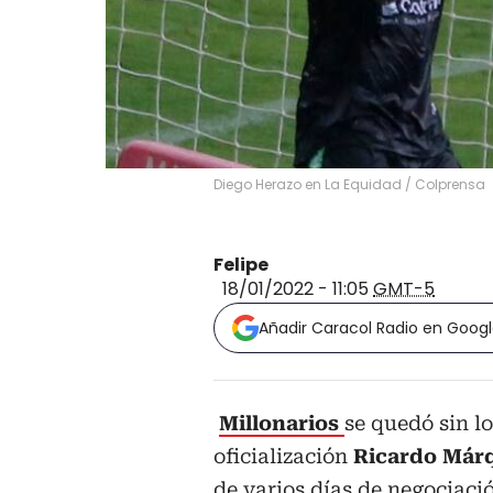
Diego Herazo en La Equidad
/
Colprensa
Felipe
18/01/2022 - 11:05
GMT-5
Añadir Caracol Radio en Goog
Millonarios
se quedó sin l
oficialización
Ricardo Már
de varios días de negociaci