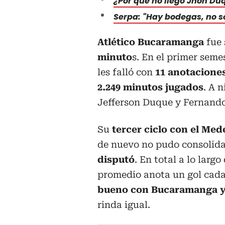
¿Por qué no llegó Jhon Du
Serpa: "Hay bodegas, no 
Atlético Bucaramanga
fue 
minuto
s. En el primer seme
les falló con
11 anotacione
2.249 minutos jugados
. A 
Jefferson Duque y Fernando
Su
tercer ciclo con el Mede
de nuevo no pudo consolida
disputó
. En total a lo larg
promedio anota un gol cada
bueno con Bucaramanga y
rinda igual.