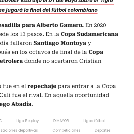
lavés? Esto dijo el DT del Rayo sobre el 'Tigre'
 se jugará la final del fútbol colombiano
sadilla para Alberto Gamero.
En 2020
sde los 12 pasos. En la
Copa Sudamericana
 día fallaron
Santiago Montoya
y
ués en los octavos de final de la
Copa
etrolera
donde no acertaron Cristian
 fue en el
repechaje
para entrar a la Copa
ali fue el rival. En aquella oportunidad
iego Abadía
.
FC
Liga Betplay
DIMAYOR
Ligas fútbol
izaciones deportivas
Competiciones
Deportes