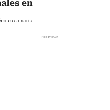
nales en
écnico samario