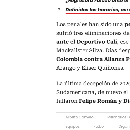
¿Regresará Falcao ante el A
Definidos los horarios, así
Los penales han sido una
pe
sufrió tres eliminaciones de
ante el Deportivo Cali
, ese
Mackalister Silva. Días desp
Colombia contra Alianza P
Arango y Elíser Quiñones.
La última decepción de 2020
Sudamericana, de nuevo el C
fallaron
Felipe Román y D
Alberto Gamero
Millonarios 
Equipos
Fútbol
Organ