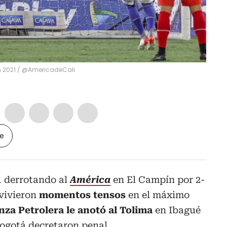
n 2021
/
@AmericadeCali
le
1 derrotando al
América
en El Campín por 2-
 vivieron
momentos tensos
en el máximo
nza Petrolera le anotó al Tolima
en Ibagué
Bogotá decretaron penal.