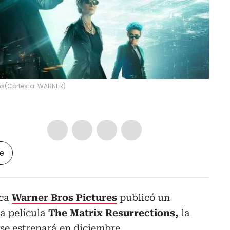
ns
(
Cortesía: WARNER
)
le
ica
Warner Bros Pictures
publicó un
la película
The Matrix Resurrections,
la
 se estrenará en diciembre.