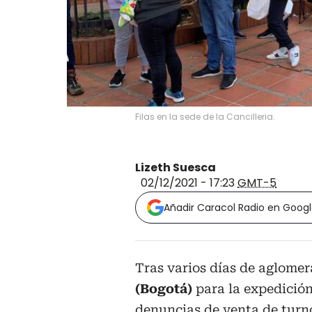
Filas en la sede de la Cancilleria.
Lizeth Suesca
02/12/2021 - 17:23
GMT-5
Añadir Caracol Radio en Goog
Tras varios días de aglomera
(Bogotá)
para la expedició
denuncias de venta de turn