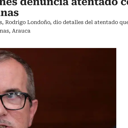
nes denuncia atentado c
inas
s, Rodrigo Londoño, dio detalles del atentado qu
inas, Arauca