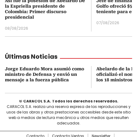
Así fue la posesión de Abelardo De
Jefe de finanzas 
la Espriella presidente de
Golfo ofreció $50
Colombia: Primer discurso
teniente para evi
presidencial
07/08/2026
08/08/2026
Últimas Noticias
Jorge Eduardo Mora asumió como
Abelardo de la Es
ministro de Defensa y envió un
oficializó el nom
mensaje a la fuerza pública
los 18 ministros 
© CARACOL S.A. Todos los derechos reservados.
CARACOL S.A. realiza una reserva expresa de las reproducciones y
usos de las obras y otras prestaciones accesibles desde este sitio
web a medios de lectura mecánica u otros medios que resulten
adecuados.
Contacto
Contacto Ventas
Newsletter