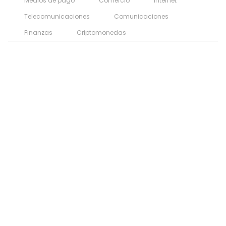
Medios de pago
Comercio
Internet
Telecomunicaciones
Comunicaciones
Finanzas
Criptomonedas