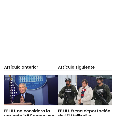
Artículo anterior
Artículo siguiente
EE.UU. no considera la
EE.UU. frena deportación
variante 'MU' como una
de “El Mellizo” a