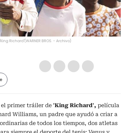
'King Richard'
(
WARNER BROS. - Archivo
)
le
 el primer tráiler de
'King Richard',
película
chard Williams, un padre que ayudó a criar a
ordinarias de todos los tiempos, dos atletas
ra siempre el deporte del tenis: Venus y