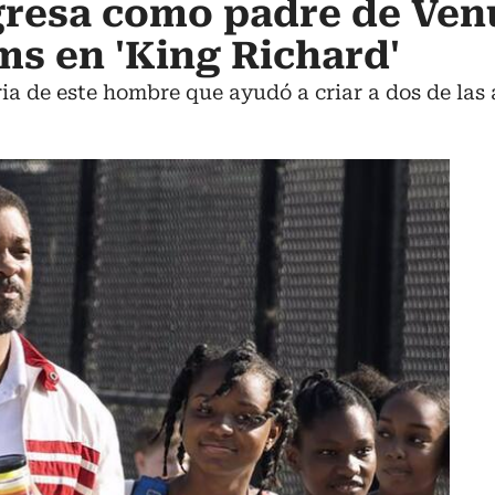
gresa como padre de Ven
ms en 'King Richard'
ria de este hombre que ayudó a criar a dos de las