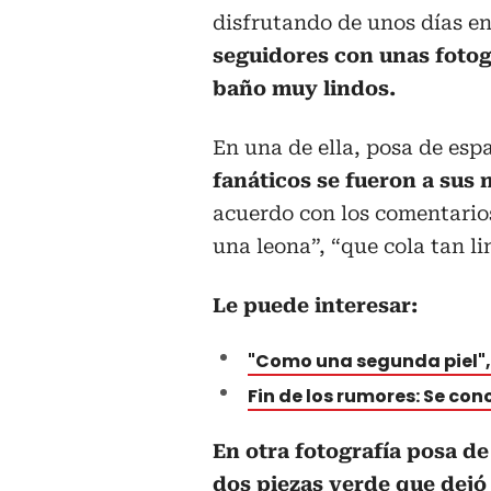
disfrutando de unos días e
seguidores con unas fotogr
baño muy lindos.
En una de ella, posa de esp
fanáticos se fueron a sus 
acuerdo con los comentarios
una leona”, “que cola tan li
Le puede interesar:
"Como una segunda piel", 
Fin de los rumores: Se con
En otra fotografía posa de
dos piezas verde que dejó 