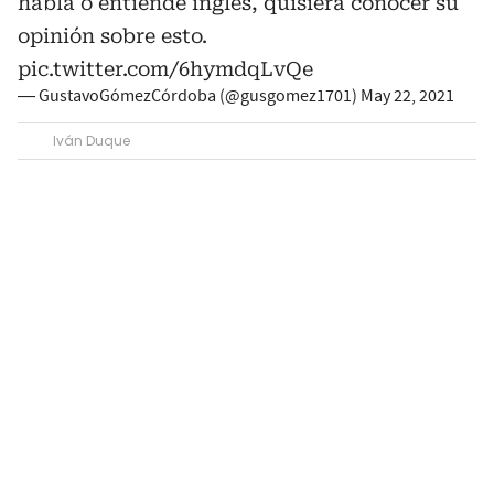
habla o entiende inglés, quisiera conocer su
opinión sobre esto.
pic.twitter.com/6hymdqLvQe
— GustavoGómezCórdoba (@gusgomez1701)
May 22, 2021
Iván Duque