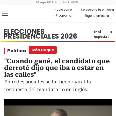
06 ago 2026
Actualizado
08:15
Hable con el
Selecciona tu emisora
Programa
Elige tu emisora
ELECCIONES
Ir al
PRESIDENCIALES 2026
especial
Política
Iván Duque
"Cuando gané, el candidato que
derroté dijo que iba a estar en
las calles"
En redes sociales se ha hecho viral la
respuesta del mandatario en inglés.