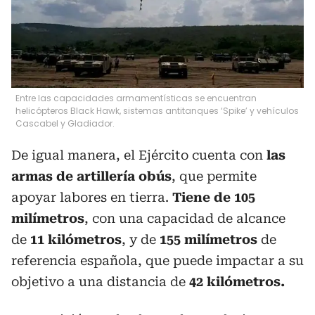
Entre las capacidades armamentísticas se encuentran
helicópteros Black Hawk, sistemas antitanques ‘Spike’ y vehículos
Cascabel y Gladiador.
De igual manera, el Ejército cuenta con
las
armas de artillería obús
, que permite
apoyar labores en tierra.
Tiene de 105
milímetros
, con una capacidad de alcance
de
11 kilómetros
, y de
155 milímetros
de
referencia española, que puede impactar a su
objetivo a una distancia de
42 kilómetros.