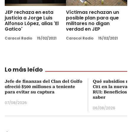
JEP rechaza en esta
Víctimas rechazan un
justicia a Jorge Luis
posible plan para que
Alfonso López, alias 'El
militares no digan
Gatico'
verdad en JEP
Caracol Radio
15/02/2021
Caracol Radio
15/02/2021
Lo más leído
Jefe de finanzas del Clan del Golfo
Qué subsidios rec
ofreció $500 millones a teniente
C01 en la nueva c
para evitar su captura
RUI: Beneficios y
saber
07/08/2026
06/08/2026