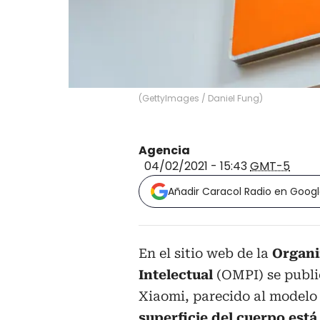
(
GettyImages / Daniel Fung
)
Agencia
04/02/2021 - 15:43
GMT-5
Añadir Caracol Radio en Goog
En el sitio web de la
Organi
Intelectual
(OMPI) se publi
Xiaomi, parecido al modelo 
superficie del cuerpo está