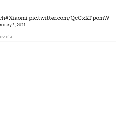
ch
#Xiaomi
pic.twitter.com/QcGxKPpomW
ruary 3, 2021
onomía