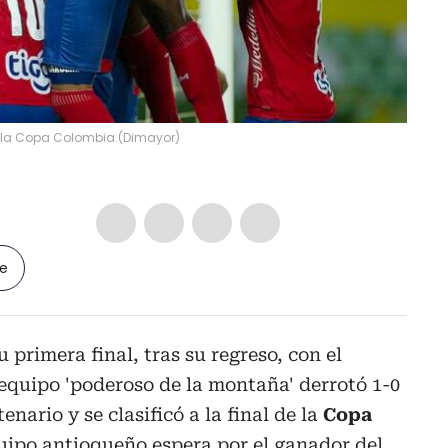
e la Copa Colombia.
(
Dimayor
)
le
u primera final, tras su regreso, con el
equipo 'poderoso de la montaña' derrotó 1-0
nario y se clasificó a la final de la
Copa
uipo antioqueño espera por el ganador del