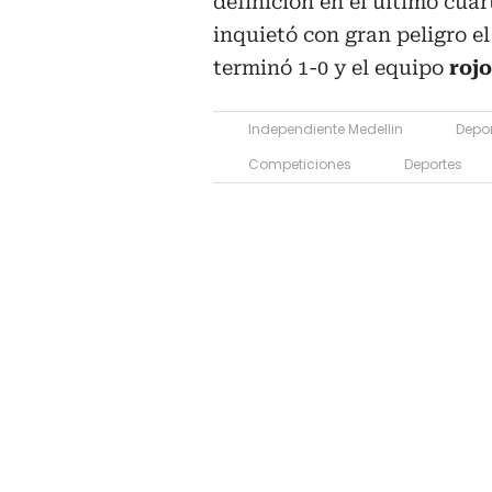
definición en el último cuar
inquietó con gran peligro e
terminó 1-0 y el equipo
roj
Independiente Medellin
Depor
Competiciones
Deportes