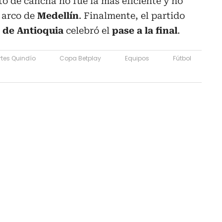
to de cancha no fue la más eficiente y no
l arco de
Medellín
. Finalmente, el partido
o de Antioquia
celebró el
pase a la final
.
tes Quindío
Copa Betplay
Equipos
Fútbol