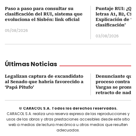
Paso a paso para consultar su
Puntaje RUI: ¿Qué
clasificación del RUI, sistema que
letras A1, B2, C1 
evoluciona el Sisbén: link oficial
Explicación de ‘
clasificación’
05/08/2026
03/08/2026
Últimas Noticias
Legalizan captura de excandidato
Denunciante que 
al Senado que habría favorecido a
proceso contra J
‘Papá Pitufo’
Vargas se pronun
retracto de nada
© CARACOL S.A. Todos los derechos reservados.
CARACOL S.A. realiza una reserva expresa de las reproducciones y
usos de las obras y otras prestaciones accesibles desde este sitio
web a medios de lectura mecánica u otros medios que resulten
adecuados.