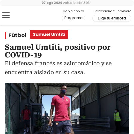
07 ago 2026
Actualizado
13:03
Hable con el
Selecciona tu emisora
Programa
Elige tu emisora
Fútbol
Samuel Umtiti
Samuel Umtiti, positivo por
COVID-19
El defensa francés es asintomático y se
encuentra aislado en su casa.