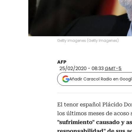
Getty imagenes
(
Getty Imagenes
)
AFP
25/02/2020 - 08:33
GMT-5
Añadir Caracol Radio en Goog
El tenor español Plácido D
los últimos meses de acoso 
"sufrimiento" causado y a
responsabilidad" de sus a