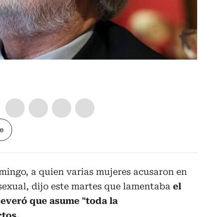
le
omingo, a quien varias mujeres acusaron en
sexual, dijo este martes que lamentaba
el
severó que asume "toda la
ctos.