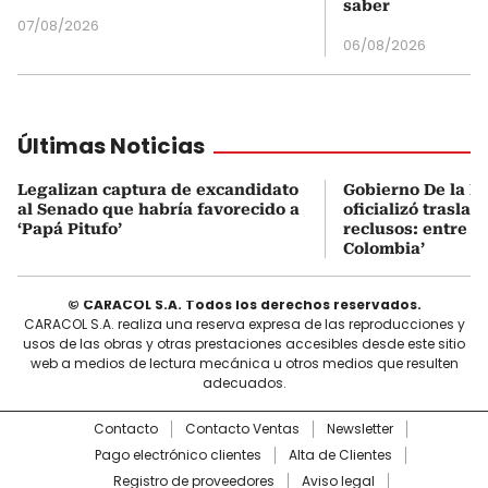
saber
07/08/2026
06/08/2026
Últimas Noticias
Legalizan captura de excandidato
Gobierno De la Es
al Senado que habría favorecido a
oficializó traslad
‘Papá Pitufo’
reclusos: entre el
Colombia’
© CARACOL S.A. Todos los derechos reservados.
CARACOL S.A. realiza una reserva expresa de las reproducciones y
usos de las obras y otras prestaciones accesibles desde este sitio
web a medios de lectura mecánica u otros medios que resulten
adecuados.
Contacto
Contacto Ventas
Newsletter
Pago electrónico clientes
Alta de Clientes
Registro de proveedores
Aviso legal