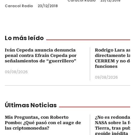
Caracol Radio
23/12/2018
Caracol Radio
23/12/2018
Lo más leído
Iván Cepeda anuncia denuncia
Rodrigo Lara asu
penal contra Efraín Cepeda por
directamente la P
señalamientos de “guerrillero”
CERREM y no del
funciones
09/08/2026
09/08/2026
Últimas Noticias
Mis Preguntas, con Roberto
¿No es redonda? E
Pombo: ¿Qué pasó con el auge de
NASA sobre la for
las criptomonedas?
Tierra, tras publ
geoide inédita