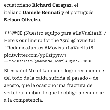
ecuatoriano
Richard Carapaz
, el
italiano
Daniele Bennati
y el portugués
Nelson Oliveira.
🇪🇸💙🚴‍♂️ ¡Nuestro equipo para
#LaVuelta18
! /
Here's our lineup for the 73rd
@lavuelta
!
#RodamosJuntos
#MovistarLaVuelta18
pic.twitter.com/ypEzIpynv4
— Movistar Team (@Movistar_Team)
August 20, 2018
El español Mikel Landa no logró recuperarse
del todo de la caída sufrida el pasado 4 de
agosto, que le ocasionó una fractura de
vértebra lumbar, lo que lo obligó a renunciar
a la competencia.