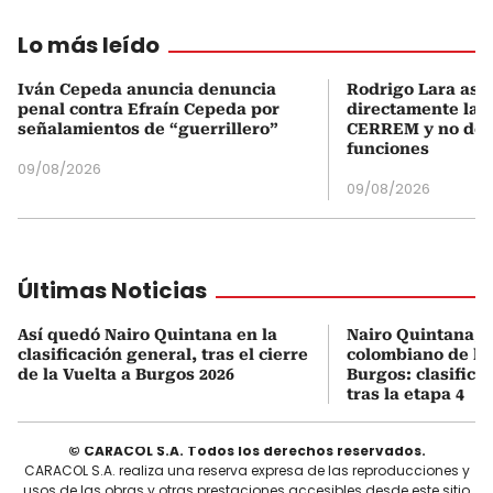
Lo más leído
Iván Cepeda anuncia denuncia
Rodrigo Lara asu
penal contra Efraín Cepeda por
directamente la P
señalamientos de “guerrillero”
CERREM y no del
funciones
09/08/2026
09/08/2026
Últimas Noticias
Así quedó Nairo Quintana en la
Nairo Quintana, e
clasificación general, tras el cierre
colombiano de la 
de la Vuelta a Burgos 2026
Burgos: clasifica
tras la etapa 4
© CARACOL S.A. Todos los derechos reservados.
CARACOL S.A. realiza una reserva expresa de las reproducciones y
usos de las obras y otras prestaciones accesibles desde este sitio