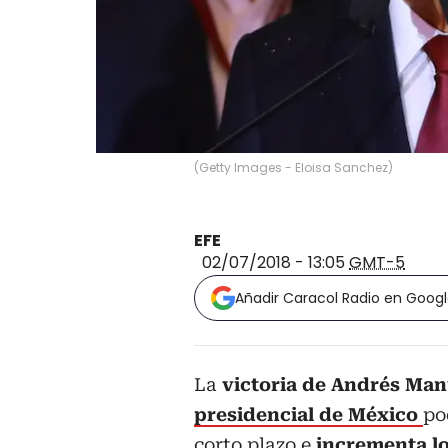
(
Getty Images - Eloisa Sanchez
)
EFE
02/07/2018 - 13:05
GMT-5
Añadir Caracol Radio en Goog
La
victoria de Andrés Ma
presidencial de México
po
corto plazo e
incrementa l