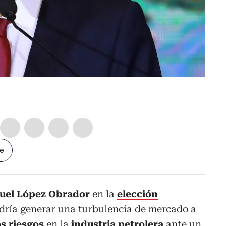
le
nuel López Obrador
en la
elección
dría generar una turbulencia de mercado a
os
riesgos
en la
industria petrolera
ante un