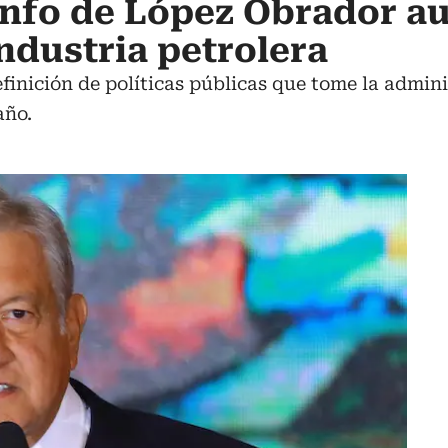
unfo de López Obrador a
industria petrolera
inición de políticas públicas que tome la admin
año.