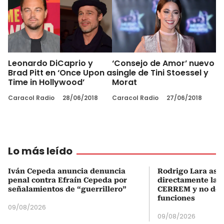
Leonardo DiCaprio y
‘Consejo de Amor’ nuevo
Brad Pitt en ‘Once Upon a
single de Tini Stoessel y
Time in Hollywood’
Morat
Caracol Radio
28/06/2018
Caracol Radio
27/06/2018
Lo más leído
Iván Cepeda anuncia denuncia
Rodrigo Lara asu
penal contra Efraín Cepeda por
directamente la P
señalamientos de “guerrillero”
CERREM y no del
funciones
09/08/2026
09/08/2026