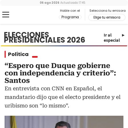
06 ago 2026
Actualizado
17:45
Hable con el
Selecciona tu emisora
Programa
Elige tu emisora
ELECCIONES
Ir al
PRESIDENCIALES 2026
especial
Política
“Espero que Duque gobierne
con independencia y criterio”:
Santos
En entrevista con CNN en Español, el
mandatario dijo que el electo presidente y el
uribismo son “lo mismo”.