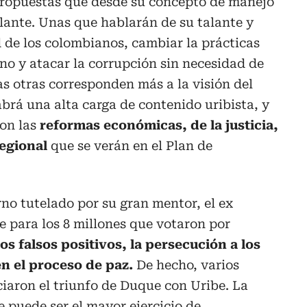
ropuestas que desde su concepto de manejo
lante. Unas que hablarán de su talante y
d de los colombianos, cambiar la prácticas
rno y atacar la corrupción sin necesidad de
as otras corresponden más a la visión del
rá una alta carga de contenido uribista, y
con las
reformas económicas, de la justicia,
egional
que se verán en el Plan de
rno tutelado por su gran mentor, el ex
ue para los 8 millones que votaron por
os falsos positivos,
la persecución a los
en el proceso de paz.
De hecho, varios
iaron el triunfo de Duque con Uribe. La
e puede ser el mayor ejercicio de