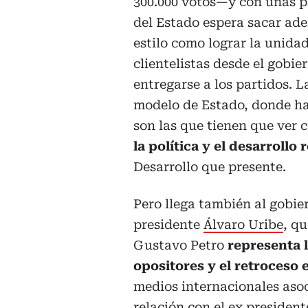
300.000 votos—y con unas p
del Estado espera sacar ade
estilo como lograr la unida
clientelistas desde el gobie
entregarse a los partidos. L
modelo de Estado, donde hab
son las que tienen que ver 
la política y el desarrollo
r
Desarrollo que presente.
Pero llega también al gobie
presidente
Álvaro Uribe
, q
Gustavo Petro
representa l
opositores y el retroceso 
medios internacionales asoc
relación con el ex president